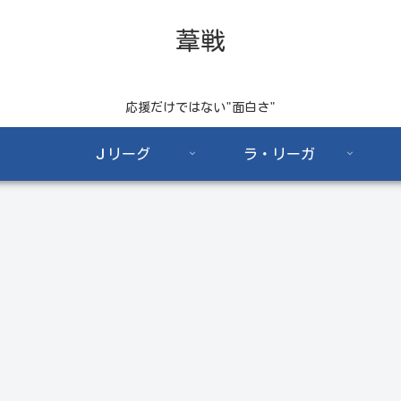
葦戦
応援だけではない"面白さ"
Ｊリーグ
ラ・リーガ