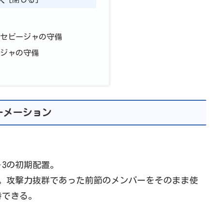
ン
たセビージャの守備
ージャの守備
ーメーション
－3の初期配置。
。攻撃力抜群であった前節のメンバーをそのまま使
待できる。