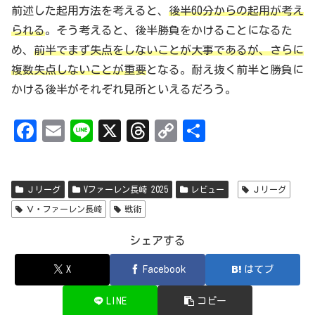
前述した起用方法を考えると、
後半60分からの起用が考え
られる
。そう考えると、後半勝負をかけることになるた
め、
前半でまず失点をしないことが大事であるが、さらに
複数失点しないことが重要
となる。耐え抜く前半と勝負に
かける後半がそれぞれ見所といえるだろう。
Fa
Em
Li
X
Th
Co
共
ce
ai
ne
re
py
有
bo
l
ad
Li
Ｊリーグ
Vファーレン長崎 2025
レビュー
Ｊリーグ
ok
s
nk
Ｖ・ファーレン長崎
戦術
シェアする
X
Facebook
はてブ
LINE
コピー