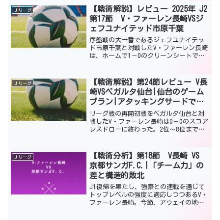
30度超える環境の中で引き分けにできた
【戦術解説】レビュー 2025年 J2
Ｊリーグ
のは御の字といえ...
第17節 V・ファーレン長崎VSジ
ェフユナイテッド市原千葉
序盤戦の大一番であるジェフユナイテッ
ド市原千葉と対戦したV・ファーレン長崎
は、ホームで1－0のクリーンシートで勝
利した。勝利したこともそうだが、無失
点で勝利した意味は大きい。 試合内容
としても充実したものであり、戦術的に
【戦術解説】第24節レビュー V長
Ｊリーグ
どのような点が優って...
崎VSベガルタ仙台|仙台のゲーム
プラン|アタッキングサードでの
課題
リーグ戦の再開初戦をベガルタ仙台と対
戦したV・ファーレン長崎は0－0のスコア
レスドローに終わった。2位～8位まで勝
点差が3以内であるため、この試合に勝利
して上位に食い込みたかったが勝点1を分
け合うことになったのは非常に悔し
【戦術分析】第18節 V長崎 VS
Ｊリーグ
い。 また、昨シー...
京都サンガF.C.|「チーム力」の
差と構造的敗北
J1復帰を果たし、強豪との連戦を通じて
トップレベルの強度に適応しつつあるV・
ファーレン長崎。今節、アウェイの地で
相まみえたのは、激しいハイプレスを身
上とする京都サンガF.C.である。 この