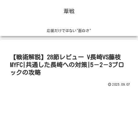
葦戦
応援だけではない"面白さ"
【戦術解説】28節レビュー V長崎VS藤枝
MYFC|共通した長崎への対策|5－2－3ブロ
ックの攻略
2025.09.07