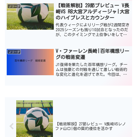
試合は、京都にとって極めて特殊な意味
【戦術解説】29節プレビュー V長
Ｊリーグ
を持っていた。リ...
崎VS RB大宮アルディージャ|大宮
のハイプレスとカウンター
代表ウィークによりリーグ戦が2週間空き
2025シーズンも残り10試合となったのだ
が、このタイミングで上位争いをしてい
る長崎と大宮が激突する。 前回対戦で
は、長崎のホームで打ち合いの末3－3の
ドロー決着となった。長崎としてはアウ
V・ファーレン長崎|百年構想リー
Ｊリーグ
ェイにてリーグ...
グの戦術変遷
J1復帰を果たした百年構想リーグ。チー
ムは強豪との対戦を通じて激しい戦術的
な変化と進化を遂げてきた。今回は、
2026-27シーズン開幕前に百年構想リー
グの第1節から第18節までの歩みを、「J1
の洗礼」「試行錯誤の4バック」「露呈し
た限界」「...
【戦術解説】27節レビュー V長崎VSレノ
ファ山口|個の質的優位を活かす