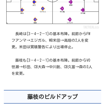
長崎は[3－4－2－1]の基本布陣。前節からFW
フアンマ→エジガル、WB米田→高畑の2人を変
更。米田は累積警告により出場停止。
藤枝も[3－4－2－1]の基本布陣。前節からVO
世瀬→杉田、CB大森→中川創、CB久富→森の3人
を変更。
藤枝のビルドアップ