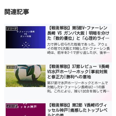
関連記事
【戦術解説】第5節V-ファーレン
Ｊリーグ
長崎 VS ガンバ大阪｜明暗を分け
た「数的優位」と「心理的ライ
ン」の攻防
力で押し切られた敗戦であった。アウェ
イの地でG大阪と対戦したV-ファーレン長
崎は、前半を2-1で折り返したが、後半に
入りG大阪の猛攻撃に耐えれず2-3の逆転
負けを喫した。マテウス・ジェズスのス
ーパーゴールが2発ありながら、逆転負け
【戦術解説】37節レビュー V長崎
Ｊリーグ
した要因が...
VS水戸ホーリーホック|事前対策
と修正力|勝利への意地
第37節で水戸ホーリーホックとホームで
対戦したV-ファーレン長崎は2－1の勝
利。これにより、残り1試合を残して再び
首位に返り咲くことができた。決して内
容的に満足できるものではなかったが、
選手・スタッフがこの試合にかける思い
【戦術解説】第2節 V長崎VSヴィ
Ｊリーグ
と、圧倒的ホームと...
ッセル神戸|痛感したトップレベ
ルとの差