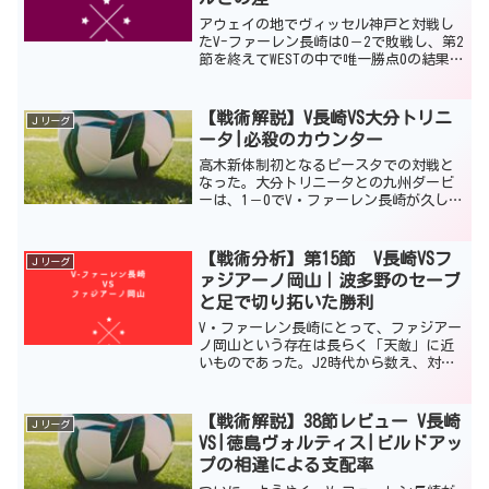
アウェイの地でヴィッセル神戸と対戦し
たV-ファーレン長崎は0－2で敗戦し、第2
節を終えてWESTの中で唯一勝点0の結果と
なった。J2リーグにおいて強者であった
長崎が、これ程までに手も足もでない完
敗となったのは長崎のファン・サポータ
【戦術解説】V長崎VS大分トリニ
Ｊリーグ
ーにとって...
ータ|必殺のカウンター
高木新体制初となるピースタでの対戦と
なった。大分トリニータとの九州ダービ
ーは、1－0でV・ファーレン長崎が久しぶ
りのクリーンシートで勝利した。これ
で、リーグ戦3連勝となり上位との勝点を
縮めることに成功。 なにより勝利した
【戦術分析】第15節 V長崎VSフ
Ｊリーグ
ことは良いことである...
ァジアーノ岡山｜波多野のセーブ
と足で切り拓いた勝利
V・ファーレン長崎にとって、ファジアー
ノ岡山という存在は長らく「天敵」に近
いものであった。J2時代から数え、対戦
成績は岡山が8勝、長崎が5勝、そして10
の引き分けという数字が示す通り、長崎
は岡山に対して明確な苦手意識を抱えて
【戦術解説】38節レビュー V長崎
Ｊリーグ
きた歴史がある。...
VS|徳島ヴォルティス|ビルドアッ
プの相違による支配率