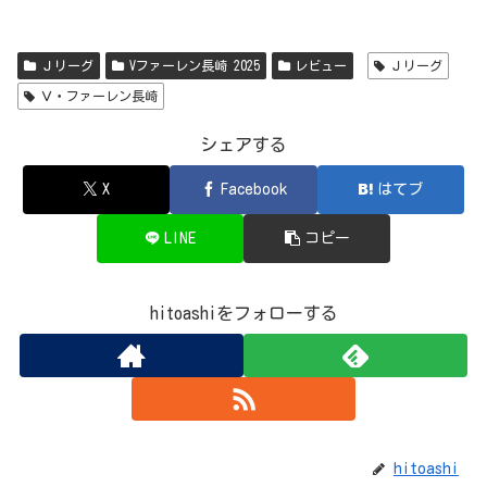
ce
ai
ne
re
py
有
bo
l
ad
Li
Ｊリーグ
Vファーレン長崎 2025
レビュー
Ｊリーグ
ok
s
nk
Ｖ・ファーレン長崎
シェアする
X
Facebook
はてブ
LINE
コピー
hitoashiをフォローする
hitoashi