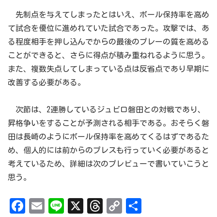
先制点を与えてしまったとはいえ、ボール保持率を高め
て試合を優位に進めれていた試合であった。攻撃では、あ
る程度相手を押し込んでからの最後のプレーの質を高める
ことができると、さらに得点が積み重ねれるように思う。
また、複数失点してしまっている点は反省点であり早期に
改善する必要がある。
次節は、2連勝しているジュビロ磐田との対戦であり、
昇格争いをすることが予測される相手である。おそらく磐
田は長崎のようにボール保持率を高めてくるはずであるた
め、個人的には前からのプレスも行っていく必要があると
考えているため、詳細は次のプレビューで書いていこうと
思う。
Fa
Em
Li
X
Th
Co
共