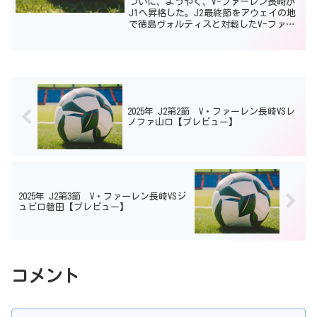
ついに、ようやく、V-ファーレン長崎が
J1へ昇格した。J2最終節をアウェイの地
で徳島ヴォルティスと対戦したV-ファー
レン長崎は1－1の引き分けの結果、3位千
葉と勝点1差をつけてリーグ2位となり、8
年ぶりにJ1の舞台へと返り咲く。昇格す
る機会...
2025年 J2第2節 V・ファーレン長崎VSレ
ノファ山口【プレビュー】
2025年 J2第3節 V・ファーレン長崎VSジ
ュビロ磐田【プレビュー】
コメント