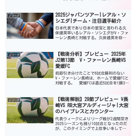
リーグ順位を1つ上げ9位となった。 こ
の試合での長崎は、直前のアクシデント
があったようで予定の4バックから3バッ
2025ジャパンツアー|レアル・ソ
Ｊリーグ
クの布陣に変更...
シエダ|チーム・注目選手紹介
日本代表であり日本の至宝と言われる久
保建英率いるレアル・ソシエダがV・ファ
ーレン長崎と対戦する。久保建英を目当
てに観戦する人が大多数と思われるが、
レアル・ソシエダというチームがどのよ
うなチームなのかを知ればこの試合を楽
【戦術分析】プレビュー 2025年
Ｊリーグ
しめるはずだ。 私もレ...
J2第13節 V・ファーレン長崎VS
愛媛FC
前節引き分けたことで6試合勝利のない
V・ファーレン長崎は、ホームで愛媛FCと
対戦する。 愛媛FCは直近5試合を1勝3分
1敗でリーグ20位で最下位となっている。
失点数は23点でリーグワースト3位である
が、長崎は失点数22でリーグワースト4位
【戦術解説】29節プレビュー V長
Ｊリーグ
で...
崎VS RB大宮アルディージャ|大宮
のハイプレスとカウンター
代表ウィークによりリーグ戦が2週間空き
2025シーズンも残り10試合となったのだ
が、このタイミングで上位争いをしてい
る長崎と大宮が激突する。 前回対戦で