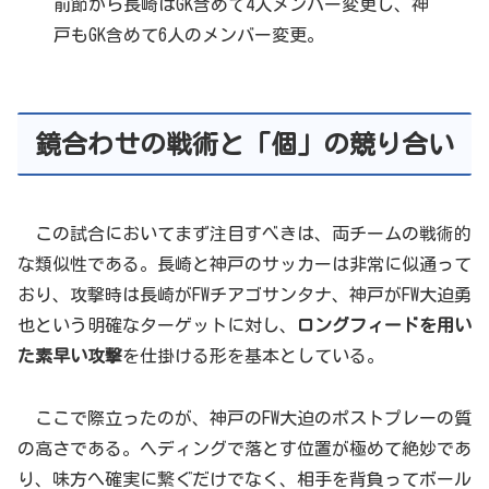
前節から長崎はGK含めて4人メンバー変更し、神
戸もGK含めて6人のメンバー変更。
鏡合わせの戦術と「個」の競り合い
この試合においてまず注目すべきは、両チームの戦術的
な類似性である。長崎と神戸のサッカーは非常に似通って
おり、攻撃時は長崎がFWチアゴサンタナ、神戸がFW大迫勇
也という明確なターゲットに対し、
ロングフィードを用い
た素早い攻撃
を仕掛ける形を基本としている。
ここで際立ったのが、神戸のFW大迫のポストプレーの質
の高さである。ヘディングで落とす位置が極めて絶妙であ
り、味方へ確実に繋ぐだけでなく、相手を背負ってボール