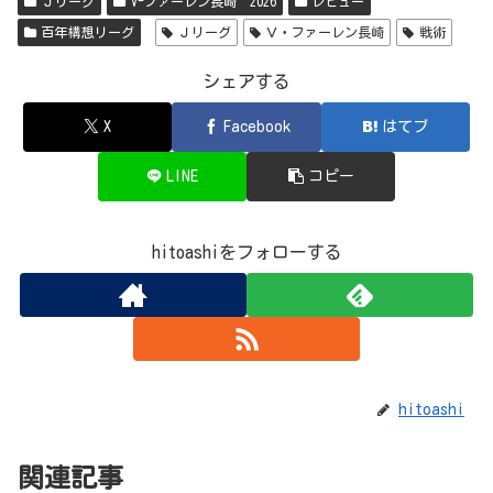
Ｊリーグ
V-ファーレン長崎 2026
レビュー
ok
s
nk
百年構想リーグ
Ｊリーグ
Ｖ・ファーレン長崎
戦術
シェアする
X
Facebook
はてブ
LINE
コピー
hitoashiをフォローする
hitoashi
関連記事