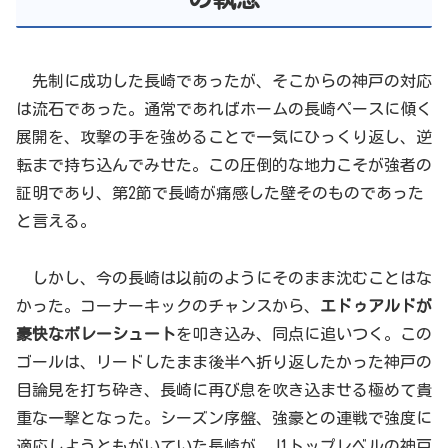
先制に成功した長崎であったが、そこからの神戸の対応
は流石であった。通常であればホームの長崎ペースに傾く
展開を、攻撃の手を強めることで一気にひっくり返し、逆
転まで持ち込んでみせた。この圧倒的な地力こそが強者の
証明であり、第2節で長崎が痛感した壁そのものであった
と言える。
しかし、今の長崎は以前のようにそのまま沈むことはな
かった。コーナーキックのチャンスから、
エドゥアルドが
豪快なボレーシュート
を叩き込み、同点に追いつく。この
ゴールは、リードしたまま後半へ折り返したかった神戸の
目論見を打ち砕き、長崎に再び息を吹き込ませる極めて貴
重な一撃となった。シーズン序盤、強豪との連戦で強度に
適応しようともがいていた長崎が、J1トップレベルの神戸