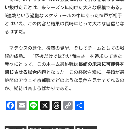
い抜けたこと
は、来シーズンに向けた大きな収穫である。
6連戦という過酷なスケジュールの中にあった神戸が相手
とはいえ、この内容と結果は長崎にとって大きな自信とな
るはずだ。
マテウスの進化、後藤の覚醒、そしてチームとしての戦
術的成熟。 「応援だけではない面白さ」を追求してきた
我々にとって、このホーム最終戦は
長崎の未来に可能性を
感じさせる試合内容
となった。この経験を糧に、長崎が最
終節のアウェイ京都戦でどのような景色を見せてくれるの
か、期待は高まるばかりである。
Fa
Em
Li
X
Th
Co
共
ce
ai
ne
re
py
有
bo
l
ad
Li