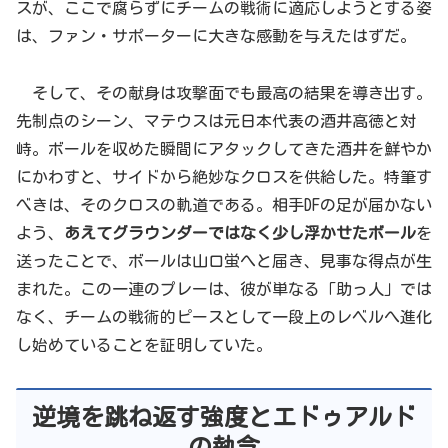
スが、ここで腐らずにチームの戦術に適応しようとする姿
は、ファン・サポーターに大きな感動を与えたはずだ。
そして、その献身は攻撃面でも最高の結果を導き出す。
先制点のシーン、マテウスは元日本代表の酒井高徳と対
峙。ボールを収めた瞬間にアタックしてきた酒井を鮮やか
にかわすと、サイドから絶妙なクロスを供給した。特筆す
べきは、そのクロスの軌道である。相手DFの足が届かない
よう、
あえてグラウンダーではなく少し浮かせたボール
を
送ったことで、ボールは山口蛍へと届き、見事な得点が生
まれた。この一連のプレーは、彼が単なる「助っ人」では
なく、チームの戦術的ピースとして一段上のレベルへ進化
し始めていることを証明していた。
逆境を跳ね返す強度とエドゥアルド
の執念