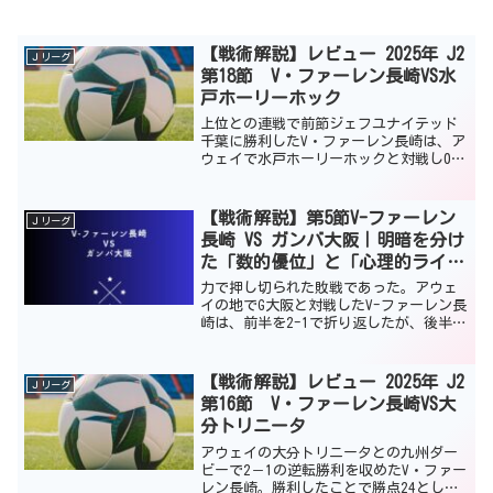
【戦術解説】レビュー 2025年 J2
Ｊリーグ
第18節 V・ファーレン長崎VS水
戸ホーリーホック
上位との連戦で前節ジェフユナイテッド
千葉に勝利したV・ファーレン長崎は、ア
ウェイで水戸ホーリーホックと対戦し0－
3で敗戦した。点差と試合内容からみて完
敗といえる内容。 戦術的にみていく
と、水戸の守備(特に3バック対策)と割り
【戦術解説】第5節V-ファーレン
Ｊリーグ
切った攻撃(ロン...
長崎 VS ガンバ大阪｜明暗を分け
た「数的優位」と「心理的ライ
ン」の攻防
力で押し切られた敗戦であった。アウェ
イの地でG大阪と対戦したV-ファーレン長
崎は、前半を2-1で折り返したが、後半に
入りG大阪の猛攻撃に耐えれず2-3の逆転
負けを喫した。マテウス・ジェズスのス
ーパーゴールが2発ありながら、逆転負け
【戦術解説】レビュー 2025年 J2
Ｊリーグ
した要因が...
第16節 V・ファーレン長崎VS大
分トリニータ
アウェイの大分トリニータとの九州ダー
ビーで2－1の逆転勝利を収めたV・ファー
レン長崎。勝利したことで勝点24とし、