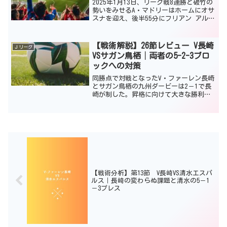
2025年1月13日、リーグ戦8連勝と破竹の
勢いをみせるA・マドリーはホームにオサ
スナを迎え、後半55分にフリアン アルバ
レスのゴールにより1－0でA・マドリード
の勝利となった。A・マドリードは勝点44
となりリーグ戦は8連勝、そして、クラ
【戦術解説】26節レビュー V長崎
Ｊリーグ
ブ...
VSサガン鳥栖│両者の5-2-3ブロ
ックへの対策
同勝点で対戦となったV・ファーレン長崎
とサガン鳥栖の九州ダービーは2－1で長
崎が制した。昇格に向けて大きな勝利で
ある。これにより、長崎は高木体制でリ
ーグ戦8試合負けなし(5勝3分)。元J1勢で
ある仙台・札幌・鳥栖の3連戦を2勝1分で
乗り越え...
【戦術分析】第13節 V長崎VS清水エスパ
ルス｜長崎の変わらぬ課題と清水の5－1
－3プレス