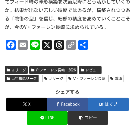
てフィード時の陣形構築を次節以降にどう活かしていくの
か。結果が出ない苦しい時期ではあるが、構築されつつあ
る「戦術の型」を信じ、細部の精度を高めていくことこそ
が、今のV・ファーレン長崎に求められている。
Fa
Em
Li
X
Th
Co
共
ce
ai
ne
re
py
有
bo
l
ad
Li
Ｊリーグ
V-ファーレン長崎 2026
レビュー
ok
s
nk
百年構想リーグ
Ｊリーグ
Ｖ・ファーレン長崎
戦術
シェアする
X
Facebook
はてブ
LINE
コピー