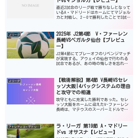
ドvsマジョルカ【レビュー】
直近2試合のリーグ戦で勝ちなしとなって
いるA・マドリードはホームにてマジョル
カと対戦し、2－0で勝利したことで3試合
ぶりの勝利となった。また、この試合で
シメオネ監督のラ・リーガ通算500試合目
のメモリアルな試合であったため勝利で
2025年 J2第4節 V・ファーレン
Ｊリーグ
きたことはチ...
長崎VSベガルタ仙台【プレビュ
ー】
J2第4節にてプレーオフのリベンジマッチ
が実現する。アウェイの仙台で行われる
試合であるが、あの時の悔しさを忘れた
長崎ファン・サポーターをいないだろ
う。3節を終了している時点で、長崎は5
位、仙台は6位の同勝点で並んでおり、ど
【戦術解説】第4節 V長崎VSセレ
Ｊリーグ
ちらもこの試合で勝...
ッソ大阪|4バックシステムの理由
と攻守での相違
攻守ともに充実した勝利であった。セレ
ッソ大阪をホームに迎えたV-ファーレン
長崎は、マテウスのスーパーミドルで先
制し1点を守り切って1－0の勝利を収め
た。これにより、J1復帰後初となる連勝
となったことで勝点5となり、グループ
ラ・リーガ 第19節 A・マドリー
アトレティコ・マドリード
WESTで5位に順...
ドvs オサスナ【レビュー】