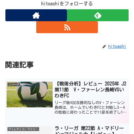
hitoashiをフォローする
hitoashi
関連記事
【戦術分析】レビュー 2025年 J2
Ｊリーグ
第11節 V・ファーレン長崎VSい
わきFC
リーグ戦4試合勝利なしのV・ファーレン
長崎は、ホームでいわきFCと対戦し3－4
の敗戦に終わったことで11節を終了し10
位まで後退した。ホームということでチ
ーム状態を上向きにしたかっただけにと
ても残念な敗戦であった。この試合は、
ラ・リーガ 第22節 A・マドリー
アトレティコ・マドリード
一度もリードで...