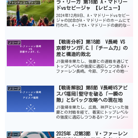
か」と思ったはずだ。今回は、決定機が
ラ・リーガ 第16節 A・マドリー
アトレティコ・マドリード
少なく引き分けに終わ...
ドvsセビージャ 【レビュー】
2024年12月9日、A・マドリードvsセビー
ジャの試合がA・マドリードのホームにて
行われ、4－3でA・マドリードの劇的な逆
転勝利となった。この結果、A・マドリー
ドは勝点35となり公式戦9連勝でリーグ戦
は5連勝。首位のバルセロナと勝点3、
【戦術分析】第18節 V長崎 VS
Ｊリーグ
2...
京都サンガF.C.|「チーム力」の
差と構造的敗北
J1復帰を果たし、強豪との連戦を通じて
トップレベルの強度に適応しつつあるV・
ファーレン長崎。今節、アウェイの地で
相まみえたのは、激しいハイプレスを身
上とする京都サンガF.C.である。 この
試合は、京都にとって極めて特殊な意味
【戦術解説】第6節 V長崎VSアビ
Ｊリーグ
を持っていた。リ...
スパ福岡|堅守を破る「一瞬の
隙」と5バック攻略への現在地
J1復帰を果たし、広島、神戸といった強
豪との対戦を経て、着実にトップレベル
の強度に適応しつつあるV-ファーレン長
崎。今回の対戦相手は、堅実な守備組織
を誇るアビスパ福岡だ。バトルオブ九州
という感情的な熱量の高さがみられた反
2025年 J2第3節 V・ファーレン
Ｊリーグ
面、試合展開としては...