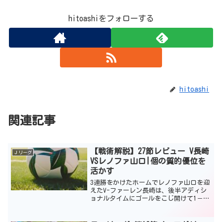
hitoashiをフォローする
hitoashi
関連記事
【戦術解説】27節レビュー V長崎
Ｊリーグ
VSレノファ山口|個の質的優位を
活かす
3連勝をかけたホームでレノファ山口を迎
えたV-ファーレン長崎は、後半アディシ
ョナルタイムにゴールをこじ開けて1－0
で勝利した。この試合をみて、「なぜ攻
撃がこれまでよりもうまくいかないの