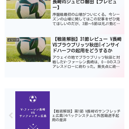
長崎VSジュビロ磐田【プレビュ
ー】
序盤戦最初の山場がついにくる。今シー
ズンの山場に関してはこの記事をぜひ見
てほしいのだが、3節～5節は元J1勢との
対戦になる。そんな3節に対戦する相手
は、昨年J1から降格してきたジュビロ磐
田だ。V・ファーレン長崎は2節を終了し
【戦術解説】31節レビュー V長崎
Ｊリーグ
て1勝1分けであ...
VSブラウブリッツ秋田|インサイ
ドハーフの起用をどうするか
アウェイの地でブラウブリッツ秋田と対
戦したV-ファーレン長崎は、0－0のスコ
アレスドローに終わった。無失点に終わ
ったことはよかったが、無得点であった
のは第24節の仙台戦以来であった。秋田
の4－4－2というオーソドックスな守備を
なぜ崩すことが...
【戦術解説】第1節 V長崎VSサンフレッチ
ェ広島|4バックシステムと外国籍選手起
用の是非