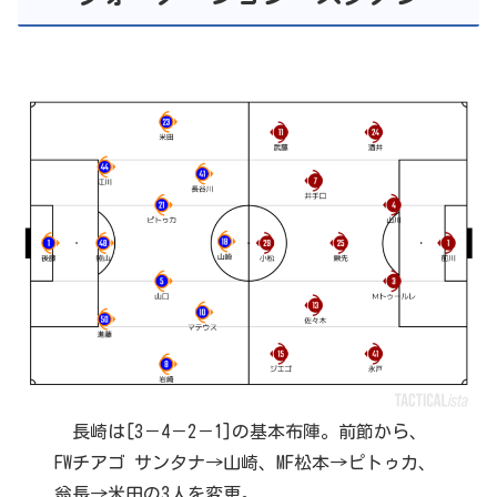
長崎は[3－4－2－1]の基本布陣。前節から、
FWチアゴ サンタナ→山崎、MF松本→ピトゥカ、
翁長→米田の3人を変更。