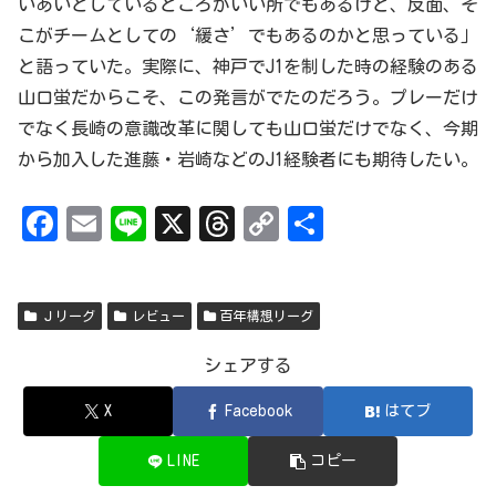
いあいとしているところがいい所でもあるけど、反面、そ
こがチームとしての‘緩さ’でもあるのかと思っている」
と語っていた。実際に、神戸でJ1を制した時の経験のある
山口蛍だからこそ、この発言がでたのだろう。プレーだけ
でなく長崎の意識改革に関しても山口蛍だけでなく、今期
から加入した進藤・岩崎などのJ1経験者にも期待したい。
Fa
Em
Li
X
Th
Co
共
ce
ai
ne
re
py
有
bo
l
ad
Li
Ｊリーグ
レビュー
百年構想リーグ
ok
s
nk
シェアする
X
Facebook
はてブ
LINE
コピー